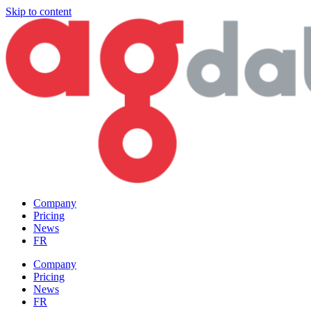
Skip to content
Company
Pricing
News
FR
Company
Pricing
News
FR