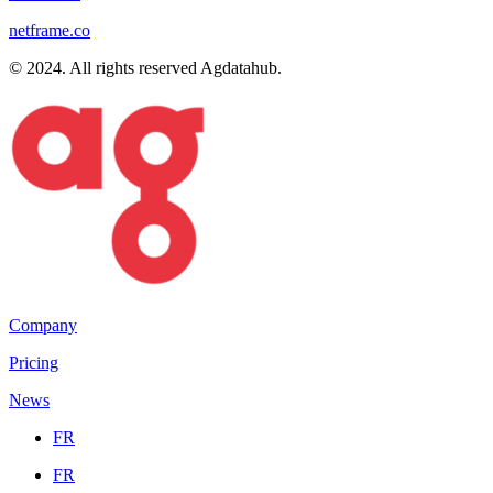
netframe.co
© 2024. All rights reserved Agdatahub.
Company
Pricing
News
FR
FR