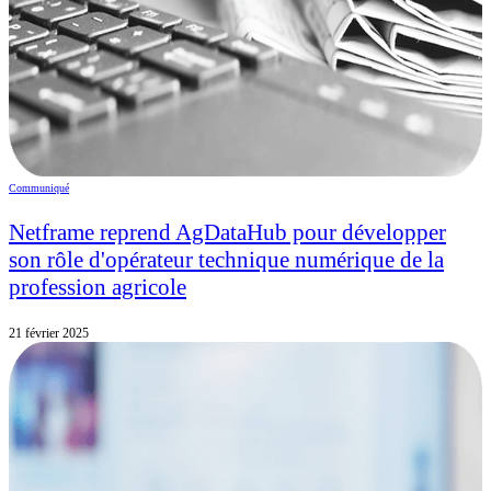
Communiqué
Netframe reprend AgDataHub pour développer
son rôle d'opérateur technique numérique de la
profession agricole
21 février 2025