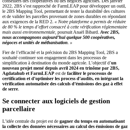
conseillers des coopératives ou des négoces agricoles. Dès janvier
2022, 2BS s’est rapproché de FarmLEAP pour développer un outil,
le 2BS Mapping Tool, permettant de tester la durabilité des cultures
et de valider les parcelles provenant de zones durables en répondant
aux exigences de la RED 2.
« Notre plateforme a permis de réduire
de 80 % le temps d’effort consacré à cette vérification réglementaire
mais aussi environnementale,
poursuit Anaël Bibard.
Avec 2BS,
nous accompagnons aujourd’hui quelque 500 coopératives,
négoces et unités de méthanisation
. »
Fier de l’efficacité et la précision du 2BS Mapping Tool, 2BS a
souhaité continuer son engagement dans les processus de
simplification à destination du monde agricole. L’objectif d’
un
nouveau projet mené depuis avril 2024 en trinôme par 2BS,
Agdatahub et FarmLEAP
est de
faciliter le processus de
certification et d’optimiser les process d’audits, en intégrant la
vérification automatisée des calculs d’émissions des gaz à effet
de serre
.
Se connecter aux logiciels de gestion
parcellaire
L’idée centrale du projet est de
gagner du temps en automatisant
la collecte des données nécessaires au calcul des émissions de gaz