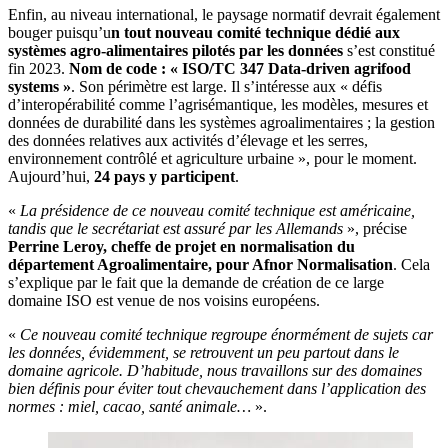
Enfin, au niveau international, le paysage normatif devrait également
bouger puisqu’u
n tout nouveau comité technique dédié aux
systèmes agro-alimentaires pilotés par les données
s’est constitué
fin 2023.
Nom de code : « ISO/TC 347 Data-driven agrifood
systems »
. Son périmètre est large. Il s’intéresse aux « défis
d’interopérabilité comme l’agrisémantique, les modèles, mesures et
données de durabilité dans les systèmes agroalimentaires ; la gestion
des données relatives aux activités d’élevage et les serres,
environnement contrôlé et agriculture urbaine », pour le moment.
Aujourd’hui,
24 pays y participent
.
«
La présidence de ce nouveau comité technique est américaine,
tandis que le secrétariat est assuré par les Allemands
», précise
Perrine Leroy, cheffe de projet en normalisation du
département Agroalimentaire, pour Afnor Normalisation
. Cela
s’explique par le fait que la demande de création de ce large
domaine ISO est venue de nos voisins européens.
«
Ce nouveau comité technique regroupe énormément de sujets car
les données, évidemment, se retrouvent un peu partout dans le
domaine agricole. D’habitude, nous travaillons sur des domaines
bien définis pour éviter tout chevauchement dans l’application des
normes : miel, cacao, santé animale…
».