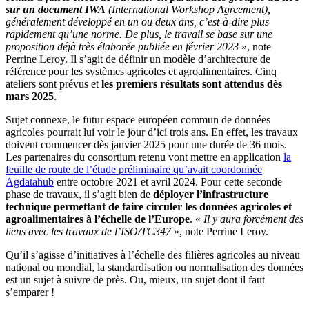
sur un document IWA
(International Workshop Agreement),
généralement développé en un ou deux ans, c’est-à-dire plus
rapidement qu’une norme. De plus, le travail se base sur une
proposition déjà très élaborée publiée en février 2023
», note
Perrine Leroy. Il s’agit de définir un modèle d’architecture de
référence pour les systèmes agricoles et agroalimentaires. Cinq
ateliers sont prévus et
les premiers résultats sont attendus dès
mars 2025
.
Sujet connexe, le futur espace européen commun de données
agricoles pourrait lui voir le jour d’ici trois ans. En effet, les travaux
doivent commencer dès janvier 2025 pour une durée de 36 mois.
Les partenaires du consortium retenu vont mettre en application
la
feuille de route de l’étude préliminaire qu’avait coordonnée
Agdatahub
entre octobre 2021 et avril 2024. Pour cette seconde
phase de travaux, il s’agit bien de
déployer l’infrastructure
technique permettant de faire circuler les données agricoles et
agroalimentaires à l’échelle de l’Europe
. «
Il y aura forcément des
liens avec les travaux de l’ISO/TC347
», note Perrine Leroy.
Qu’il s’agisse d’initiatives à l’échelle des filières agricoles au niveau
national ou mondial, la standardisation ou normalisation des données
est un sujet à suivre de près. Ou, mieux, un sujet dont il faut
s’emparer !