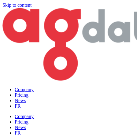
Skip to content
Company
Pricing
News
FR
Company
Pricing
News
FR